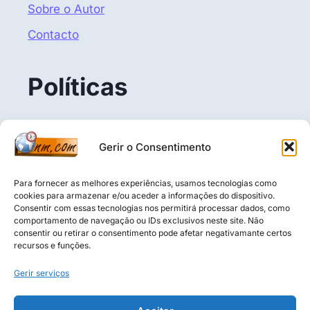
Sobre o Autor
Contacto
Políticas
Politica de Privacidade
Gerir o Consentimento
Termos e Condições
Política de Cookies (UE)
Para fornecer as melhores experiências, usamos tecnologias como
cookies para armazenar e/ou aceder a informações do dispositivo.
Consentir com essas tecnologias nos permitirá processar dados, como
comportamento de navegação ou IDs exclusivos neste site. Não
consentir ou retirar o consentimento pode afetar negativamante certos
Aviso Legal: O conteúdo deste blogue é puramente 
recursos e funções.
informativo, educativo e baseado na opinião do autor. 
Não constitui aconselhamento financeiro, 
Gerir serviços
recomendação de investimento ou análise de valores 
mobiliários nos termos da CMVM. O leitor é 