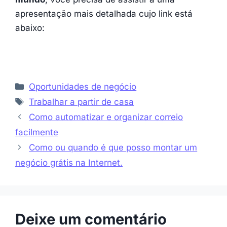
apresentação mais detalhada cujo link está
abaixo:
Categorias
Oportunidades de negócio
Etiquetas
Trabalhar a partir de casa
Como automatizar e organizar correio
facilmente
Como ou quando é que posso montar um
negócio grátis na Internet.
Deixe um comentário