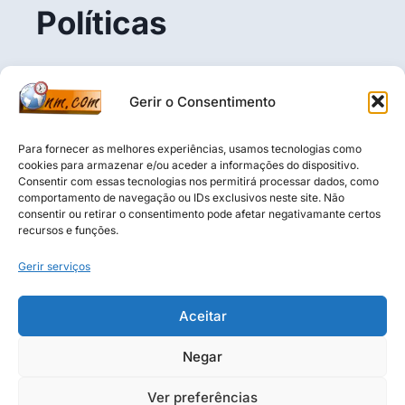
Políticas
Politica de Privacidade
Gerir o Consentimento
Termos e Condições
Política de Cookies (UE)
Para fornecer as melhores experiências, usamos tecnologias como
cookies para armazenar e/ou aceder a informações do dispositivo.
Consentir com essas tecnologias nos permitirá processar dados, como
comportamento de navegação ou IDs exclusivos neste site. Não
consentir ou retirar o consentimento pode afetar negativamante certos
Aviso Legal: O conteúdo deste blogue é puramente 
recursos e funções.
informativo, educativo e baseado na opinião do autor. 
Não constitui aconselhamento financeiro, 
Gerir serviços
recomendação de investimento ou análise de valores 
mobiliários nos termos da CMVM. O leitor é 
Aceitar
inteiramente responsável pelas suas decisões 
financeiras.
Negar
Negócios Mundiais Todos os direitos reservados.
Ver preferências