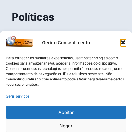
Políticas
Politica de Privacidade
Gerir o Consentimento
Termos e Condições
Política de Cookies (UE)
Para fornecer as melhores experiências, usamos tecnologias como
cookies para armazenar e/ou aceder a informações do dispositivo.
Consentir com essas tecnologias nos permitirá processar dados, como
comportamento de navegação ou IDs exclusivos neste site. Não
consentir ou retirar o consentimento pode afetar negativamante certos
Aviso Legal: O conteúdo deste blogue é puramente 
recursos e funções.
informativo, educativo e baseado na opinião do autor. 
Não constitui aconselhamento financeiro, 
Gerir serviços
recomendação de investimento ou análise de valores 
mobiliários nos termos da CMVM. O leitor é 
Aceitar
inteiramente responsável pelas suas decisões 
financeiras.
Negar
Negócios Mundiais Todos os direitos reservados.