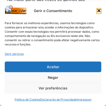
quantificados pelo nº de palavras e qualidade
Gerir o Consentimento
da informação que ele vai transmitir ao público-
alvo. A melhor forma de tarifar um projeto
Para fornecer as melhores experiências, usamos tecnologias como
freelance é ganhar o trabalho e deixar os seus
cookies para armazenar e/ou aceder a informações do dispositivo.
Consentir com essas tecnologias nos permitirá processar dados, como
clientes felizes! É tudo muito relativo, existem
comportamento de navegação ou IDs exclusivos neste site. Não
trabalhos bem remunerados e freelancers a
consentir ou retirar o consentimento pode afetar negativamante certos
recursos e funções.
ganhar mais de 10.000€ mensais a trabalhar a
tempo completo.
Gerir serviços
Por exemplo num trabalho de criação de um
Aceitar
novo artigo com aproximadamente 800
Negar
palavras, depois de analisado pelo cliente e
antes da publicação, algumas empresas
Ver preferências
intermediarias estão a pagar a 1,00€ por artigo,
mas a maneira que vai ganhando pratica e
Política de Cookies
Declaração de Privacidade
Impressum
talento também o seu esforço e crescimento é