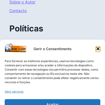
Sobre o Autor
Contacto
Políticas
Politica de Privacidade
Gerir o Consentimento
Termos e Condições
Política de Cookies (UE)
Para fornecer as melhores experiências, usamos tecnologias como
cookies para armazenar e/ou aceder a informações do dispositivo.
Consentir com essas tecnologias nos permitirá processar dados, como
comportamento de navegação ou IDs exclusivos neste site. Não
consentir ou retirar o consentimento pode afetar negativamante certos
Aviso Legal: O conteúdo deste blogue é puramente 
recursos e funções.
informativo, educativo e baseado na opinião do autor. 
Não constitui aconselhamento financeiro, 
Gerir serviços
recomendação de investimento ou análise de valores 
mobiliários nos termos da CMVM. O leitor é 
Aceitar
inteiramente responsável pelas suas decisões 